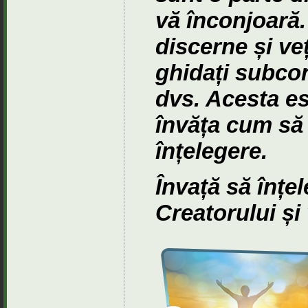
vă înconjoară.
discerne și veț
ghidați subcon
dvs. Acesta es
învăța cum să 
înțelegere.
Învață să înțe
Creatorului și 