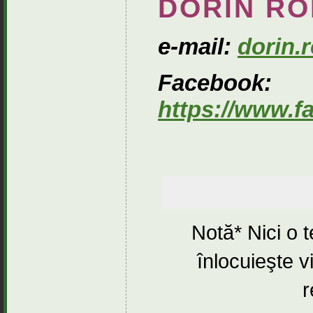
DORIN RO
e-mail:
dorin
Facebook:
https://www.f
Notă* Nici o 
înlocuieşte v
r