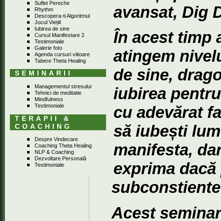
Suflet Pereche
avansat
, Dig 
Rhythm
Descopera-ti Algoritmul
Jocul Viețiil
Iubirea de sine
În acest timp a
Cursul Manifestare 2
Testimoniale
Galerie foto
atingem nivelu
Agenda cursuri viitoare
Tabere Theta Healing
de sine, drag
SEMINARII
Managementul stresului
iubirea pentru
Tehnici de meditatie
Mindfulness
Testimoniale
cu adevărat fam
TERAPII &
să iubești lum
COACHING
Despre Vindecare
manifesta, da
Coaching Theta Healing
NLP & Coaching
Dezvoltare Personală
exprima dacă
Testimoniale
subconstiente
Acest seminar 