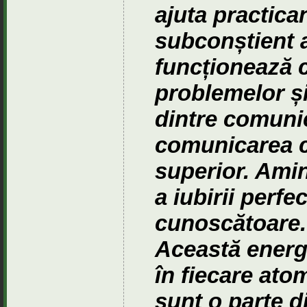
ajuta practican
subconștient a
funcționează c
problemelor și
dintre comunic
comunicarea c
superior. Amin
a iubirii perfe
cunoscătoare. 
Această energie
în fiecare atom
sunt o parte di