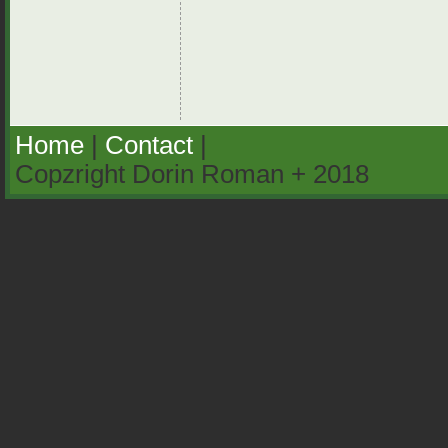
Home
|
Contact
|
Copzright Dorin Roman + 2018