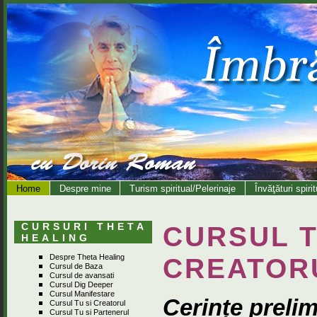
Home
Despre mine
Turism spiritual/Pelerinaje
Învăţături spiri
CURSURI THETA
CURSUL
T
HEALING
Despre Theta Healing
CREATOR
Cursul de Baza
Cursul de avansati
Cursul Dig Deeper
Cursul Manifestare
Cerințe preli
Cursul Tu si Creatorul
Cursul Tu si Partenerul