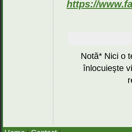
https://www.f
Notă* Nici o 
înlocuieşte v
r