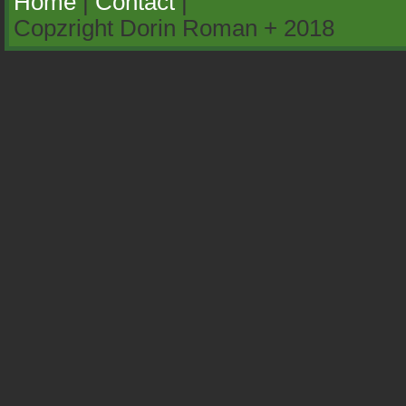
Home
|
Contact
|
Copzright Dorin Roman + 2018