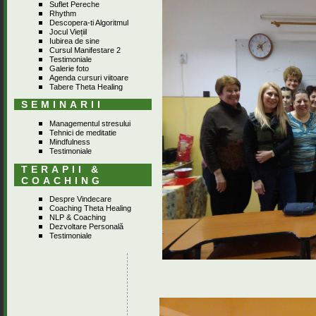
Suflet Pereche
Rhythm
Descopera-ti Algoritmul
Jocul Viețiil
Iubirea de sine
Cursul Manifestare 2
Testimoniale
Galerie foto
Agenda cursuri viitoare
Tabere Theta Healing
SEMINARII
Managementul stresului
Tehnici de meditatie
Mindfulness
Testimoniale
TERAPII &
COACHING
Despre Vindecare
Coaching Theta Healing
NLP & Coaching
Dezvoltare Personală
Testimoniale