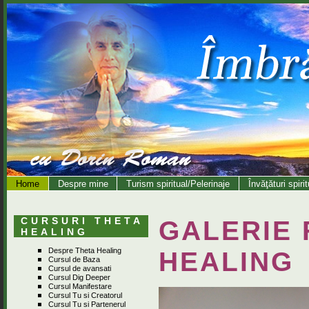
Home
Despre mine
Turism spiritual/Pelerinaje
Învăţături spiri
CURSURI THETA
GALERIE
HEALING
Despre Theta Healing
HEALING
Cursul de Baza
Cursul de avansati
Cursul Dig Deeper
Cursul Manifestare
Cursul Tu si Creatorul
Cursul Tu si Partenerul