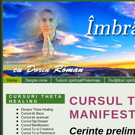
Home
Despre mine
Turism spiritual/Pelerinaje
Învăţături spiri
CURSURI THETA
CURSUL
T
HEALING
Despre Theta Healing
MANIFEST
Cursul de Baza
Cursul de avansati
Cursul Dig Deeper
Cursul Manifestare
Cerințe preli
Cursul Tu si Creatorul
Cursul Tu si Partenerul