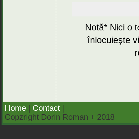
Notă* Nici o 
înlocuieşte v
r
Home
|
Contact
|
Copzright Dorin Roman + 2018