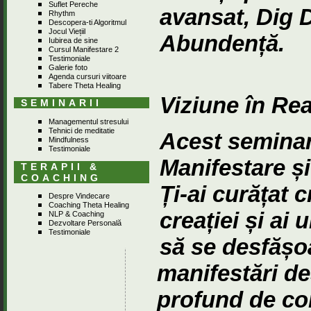
Suflet Pereche
avansat, Dig D
Rhythm
Descopera-ti Algoritmul
Jocul Viețiil
Abundență.
Iubirea de sine
Cursul Manifestare 2
Testimoniale
Galerie foto
Agenda cursuri viitoare
Tabere Theta Healing
Viziune în Rea
SEMINARII
Managementul stresului
Tehnici de meditatie
Acest seminar 
Mindfulness
Testimoniale
Manifestare și
TERAPII &
COACHING
Ți-ai curățat 
Despre Vindecare
Coaching Theta Healing
creației și ai
NLP & Coaching
Dezvoltare Personală
Testimoniale
să se desfășoa
manifestări de
profund de con