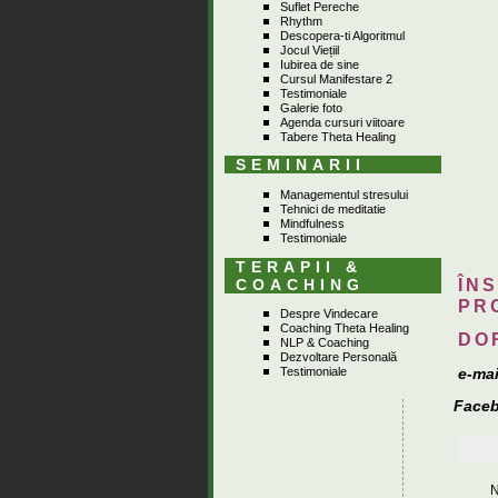
Suflet Pereche
Rhythm
Descopera-ti Algoritmul
Jocul Viețiil
Iubirea de sine
Cursul Manifestare 2
Testimoniale
Galerie foto
Agenda cursuri viitoare
Tabere Theta Healing
SEMINARII
Managementul stresului
Tehnici de meditatie
Mindfulness
Testimoniale
TERAPII &
ÎNS
COACHING
PR
Despre Vindecare
Coaching Theta Healing
DO
NLP & Coaching
Dezvoltare Personală
Testimoniale
e-mai
Face
N