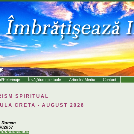
al/Pelerinaje
Învăţături spirituale
Articole/ Media
Contact
RISM
SPIRITUAL
SULA CRETA - AUGUST 2026
n Roman
002857
dorinroman.ro