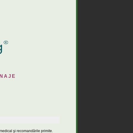
INAJE
l medical şi recomandările primite.