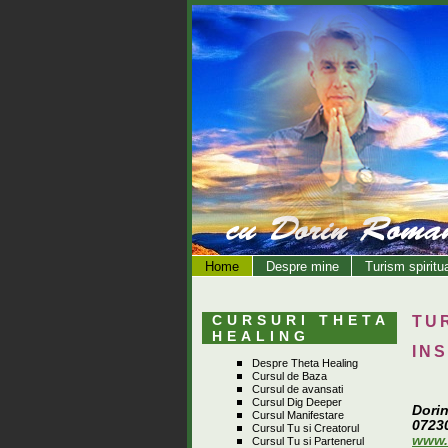
Home
Despre mine
Turism spiritu
CURSURI THETA
TU
HEALING
IN
Despre Theta Healing
Cursul de Baza
Cursul de avansati
Cursul Dig Deeper
Dori
Cursul Manifestare
0723
Cursul Tu si Creatorul
www.
Cursul Tu si Partenerul