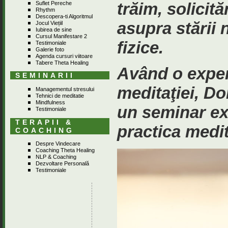
trăim, solicită
Suflet Pereche
Rhythm
Descopera-ti Algoritmul
asupra stării 
Jocul Viețiil
Iubirea de sine
Cursul Manifestare 2
fizice.
Testimoniale
Galerie foto
Agenda cursuri viitoare
Tabere Theta Healing
Având o experi
SEMINARII
meditaţiei, D
Managementul stresului
Tehnici de meditatie
Mindfulness
un seminar ext
Testimoniale
TERAPII &
practica medit
COACHING
Despre Vindecare
Coaching Theta Healing
NLP & Coaching
Dezvoltare Personală
Testimoniale