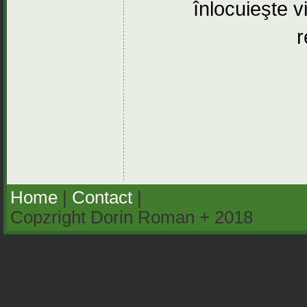
înlocuieşte v
r
Home
|
Contact
|
Copzright Dorin Roman + 2018