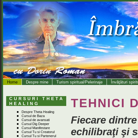
Home
Despre mine
Turism spiritual/Pelerinaje
Învăţături spiri
CURSURI THETA
TEHNICI 
HEALING
Despre Theta Healing
Cursul de Baza
Fiecare dintre
Cursul de avansati
Cursul Dig Deeper
echilibraţi şi 
Cursul Manifestare
Cursul Tu si Creatorul
Cursul Tu si Partenerul